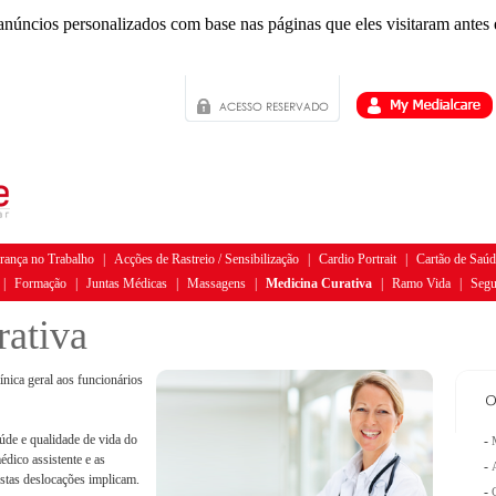
anúncios personalizados com base nas páginas que eles visitaram antes e
rança no Trabalho
|
Acções de Rastreio / Sensibilização
|
Cardio Portrait
|
Cartão de Saúd
|
Formação
|
Juntas Médicas
|
Massagens
|
Medicina Curativa
|
Ramo Vida
|
Segu
ativa
ínica geral aos funcionários
aúde e qualidade de vida do
-
dico assistente e as
-
estas deslocações implicam.
-