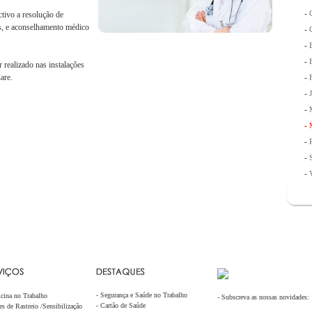
-
ctivo a resolução de
as, e aconselhamento médico
-
-
-
 realizado nas instalações
are.
-
-
-
-
-
-
-
-
Segurança e Saúde no Trabalho
cina no Trabalho
- Subscreva as nossas novidades:
-
Cartão de Saúde
s de Rastreio /Sensibilização