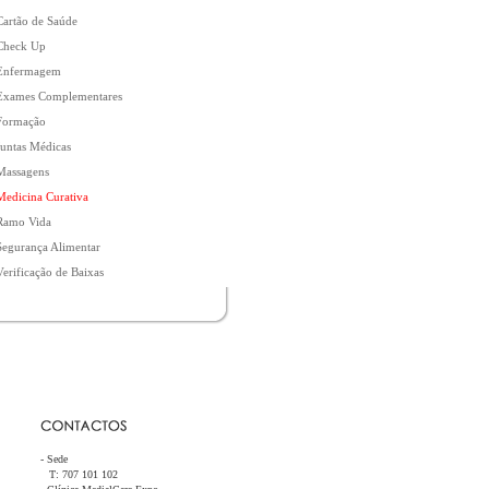
Cartão de Saúde
Check Up
Enfermagem
Exames Complementares
Formação
Juntas Médicas
Massagens
Medicina Curativa
Ramo Vida
Segurança Alimentar
Verificação de Baixas
- Sede
T: 707 101 102