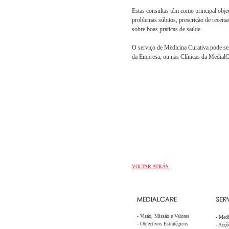
Estas consultas têm como principal obje
problemas súbitos, prescrição de receit
sobre boas práticas de saúde.
O serviço de Medicina Curativa pode ser
da Empresa, ou nas Clínicas da MedialC
VOLTAR ATRÁS
-
Visão, Missão e Valores
-
Medi
-
Objectivos Estratégicos
-
Acçõe