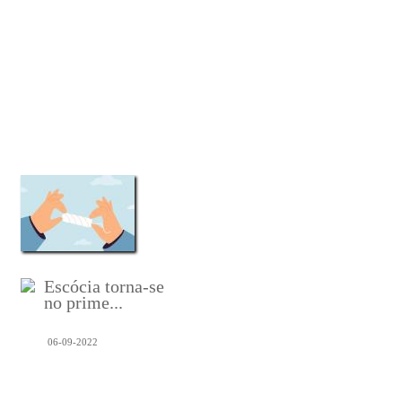
Escócia torna-se
Cronoterapia: o
no prime...
nosso rel...
06-09-2022
06-09-2022