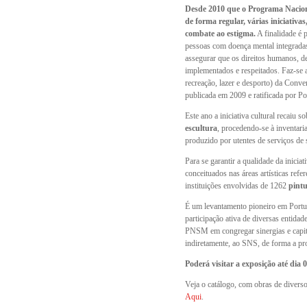
Desde 2010 que o Programa Nacio
de forma regular, várias iniciativ
combate ao estigma.
A finalidade é 
pessoas com doença mental integradas
assegurar que os direitos humanos, de
implementados e respeitados. Faz-se a
recreação, lazer e desporto) da Conv
publicada em 2009 e ratificada por P
Este ano a iniciativa cultural recaiu s
escultura
, procedendo-se à inventari
produzido por utentes de serviços de 
Para se garantir a qualidade da inicia
conceituados nas áreas artísticas refe
instituições envolvidas de 1262
pintu
É um levantamento pioneiro em Portug
participação ativa de diversas entida
PNSM em congregar sinergias e capital
indiretamente, ao SNS, de forma a pr
Poderá visitar a exposição até di
Veja o catálogo, com obras de divers
Aqui
.