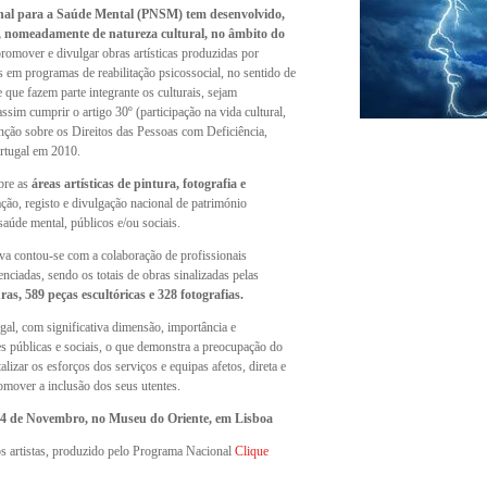
nal para a Saúde Mental (PNSM) tem desenvolvido,
as, nomeadamente de natureza cultural, no âmbito do
promover e divulgar obras artísticas produzidas por
 em programas de reabilitação psicossocial, no sentido de
 que fazem parte integrante os culturais, sejam
ssim cumprir o artigo 30º (participação na vida cultural,
enção sobre os Direitos das Pessoas com Deficiência,
ortugal em 2010.
obre as
áreas artísticas de pintura, fotografia e
ação, registo e divulgação nacional de património
saúde mental, públicos e/ou sociais.
tiva contou-se com a colaboração de profissionais
renciadas, sendo os totais de obras sinalizadas pelas
ras, 589 peças escultóricas e 328 fotografias.
al, com significativa dimensão, importância e
des públicas e sociais, o que demonstra a preocupação do
izar os esforços dos serviços e equipas afetos, direta e
omover a inclusão dos seus utentes.
a 04 de Novembro, no Museu do Oriente, em Lisboa
os artistas, produzido pelo Programa Nacional
Clique