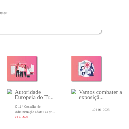
dgs.pt/
Autoridade
Vamos combater a
Europeia do Tr...
exposiçã...
O 11.º Conselho de
04-01-2023
Administração adotou as pri...
04-01-2023