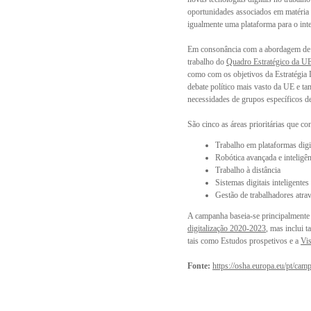
oportunidades associados em matéria 
igualmente uma plataforma para o int
Em consonância com a abordagem de «
trabalho do
Quadro Estratégico da U
como com os objetivos da
Estratégia 
debate político mais vasto da UE e t
necessidades de grupos específicos de
São cinco as áreas prioritárias que c
Trabalho em plataformas digi
Robótica avançada e inteligênc
Trabalho à distância
Sistemas digitais inteligentes
Gestão de trabalhadores atravé
A campanha baseia-se principalmente 
digitalização 2020-2023
, mas inclui
tais como
Estudos prospetivos
e a
Vis
Fonte:
https://osha.europa.eu/pt/ca