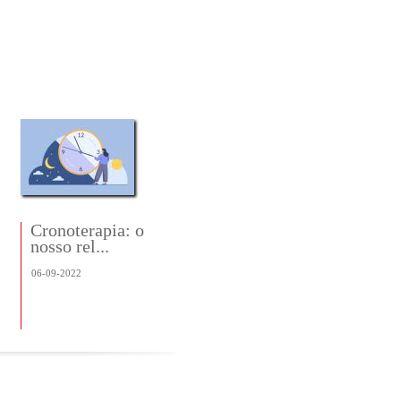
Cronoterapia: o
Dia Mundial do
nosso rel...
Coração
06-09-2022
O Dia Mundial do Coração
celebra-se em Portugal e no ...
06-09-2022