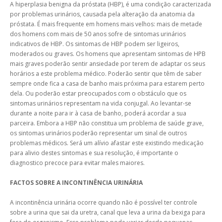
A hiperplasia benigna da próstata (HBP), é uma condição caracterizada
por problemas urinários, causada pela alteração da anatomia da
próstata. É mais frequente em homens mais velhos: mais de metade
dos homens com mais de 50 anos sofre de sintomas urinários
indicativos de HBP. Os sintomas de HBP podem ser ligeiros,
moderados ou graves. Os homens que apresentam sintomas de HPB
mais graves poderão sentir ansiedade por terem de adaptar os seus
horários a este problema médico. Poderão sentir que têm de saber
sempre onde fica a casa de banho mais próxima para estarem perto
dela. Ou poderão estar preocupados com o obstáculo que os
sintomas urinários representam na vida conjugal. Ao levantar-se
durante a noite para ir à casa de banho, poderá acordar a sua
parceira. Embora a HBP não constitua um problema de saúde grave,
os sintomas urinários poderão representar um sinal de outros
problemas médicos. Será um alívio afastar este existindo medicação
para alivio destes sintomas e sua resolução, é importante o
diagnostico precoce para evitar males maiores.
FACTOS SOBRE A INCONTINÊNCIA URINÁRIA
A incontinência urinária ocorre quando não é possível ter controle
sobre a urina que sai da uretra, canal que leva a urina da bexiga para