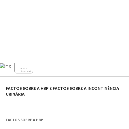
compartilhar o conteúdo do site em plataformas de social media, coletar
Exames Complementares de Diagnóstico
feedbacks e outros recursos de terceiros.
Noticias
Cookies Marketing
Os cookies de marketing são usados para entregar aos visitantes anúncios
Contactos
personalizados com base nas páginas que eles visitaram antes e analisar a
eficácia da campanha publicitária.
Ajustar preferências
Aceitar Todos
Acesso
Reservado
FACTOS SOBRE A HBP E FACTOS SOBRE A INCONTINÊNCIA
URINÁRIA
FACTOS SOBRE A HBP